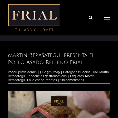
Saltar
al
contenido
Martín Berasategui presenta el
Pollo Asado Relleno Frial
Por
grupofrialadmin
|
julio 5th, 2019
|
Categorías:
Cocina Frial
,
Martín
Berasategui
,
Tendencias gastronómicas
|
Etiquetas:
Martín
Berasategui
,
Pollo Asado
,
recetas
|
Sin comentarios
Ver
imagen
más
grande