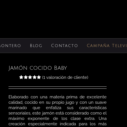
Montero
Blog
Contacto
Campaña Telev
Jamón cocido Baby
(
1
valoración de cliente)
Valorado
1
con
5.00
de 5
en base a
valoración
Elaborado con una materia prima de excelente
de un cliente
calidad, cocido en su propio jugo y con un suave
marinado que enfatiza sus características
sensoriales, este jamón está considerado como el
máximo exponente de los clase extra. Una
creación especialmente indicada para los más