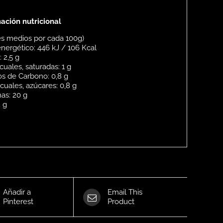
ación nutricional
es medios por cada 100g)
energético: 446 kJ / 106 Kcal
 2,5 g
cuales, saturadas: 1 g
os de Carbono: 0,8 g
 cuales, azúcares: 0,8 g
nas: 20 g
2 g
Añadir a
Email This
Pinterest
Product