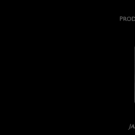
Prod
J