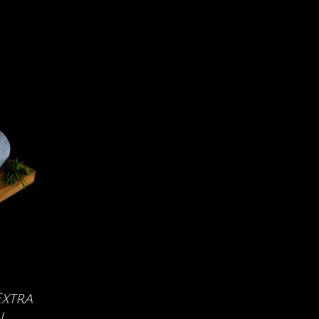
xtra
n