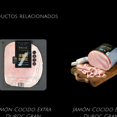
uctos relacionados
amón Cocido Extra
Jamón Cocido E
Duroc Gran
Duroc Gra