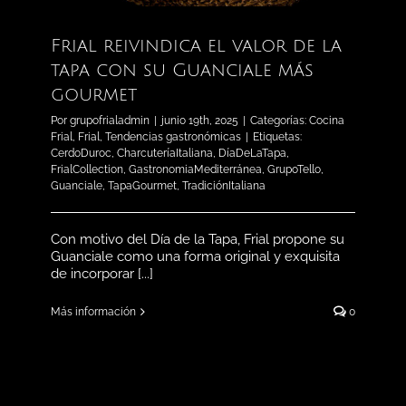
Frial reivindica el valor de la
tapa con su Guanciale más
gourmet
Por
grupofrialadmin
|
junio 19th, 2025
|
Categorías:
Cocina
Frial
,
Frial
,
Tendencias gastronómicas
|
Etiquetas:
CerdoDuroc
,
CharcuteríaItaliana
,
DíaDeLaTapa
,
FrialCollection
,
GastronomiaMediterránea
,
GrupoTello
,
Guanciale
,
TapaGourmet
,
TradiciónItaliana
Con motivo del Día de la Tapa, Frial propone su
Guanciale como una forma original y exquisita
de incorporar [...]
Más información
0