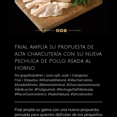
Frial amplía su propuesta de
alta charcutería con su nueva
Pechuga de Pollo Asada al
Horno
Por
grupofrialadmin
|
junio 15th, 2026
|
Categorías:
Frial
|
Etiquetas:
#AhumadoNatural
,
#Altacharcutería
,
#AsadoAlHorno
,
#BienestarAnimal
,
#CharcuteríaArtesanal
,
#dedicación
,
#Frialgourmet
,
#PechugarDePolloAsada
,
#PlacerGastronómico
,
#SaborNatural
,
#Sincolorantes
Frial amplía su gama con una nueva propuesta
pensada para quienes disfrutan de los pequeños