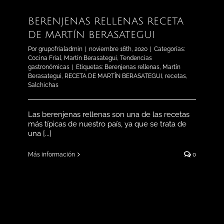
BERENJENAS RELLENAS RECETA
DE MARTÍN BERASATEGUI
Por
grupofrialadmin
|
noviembre 16th, 2020
|
Categorías:
Cocina Frial
,
Martín Berasategui
,
Tendencias
gastronómicas
|
Etiquetas:
Berenjenas rellenas
,
Martín
Berasategui
,
RECETA DE MARTÍN BERASATEGUI
,
recetas
,
Salchichas
Las berenjenas rellenas son una de las recetas
más típicas de nuestro país, ya que se trata de
una [...]
Más información
0