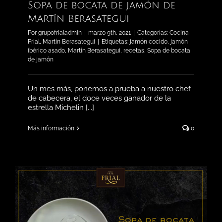
Sopa de bocata de jamón de
Martín Berasategui
Por
grupofrialadmin
|
marzo 9th, 2021
|
Categorías:
Cocina
Frial
,
Martín Berasategui
|
Etiquetas:
jamón cocido
,
jamón
ibérico asado
,
Martín Berasategui
,
recetas
,
Sopa de bocata
de jamón
Un mes más, ponemos a prueba a nuestro chef
de cabecera, el doce veces ganador de la
estrella Michelin [...]
Más información
0