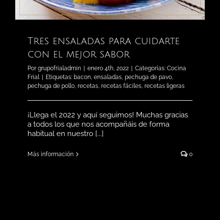
Tres ensaladas para cuidarte
con el mejor sabor
Por
grupofrialadmin
|
enero 4th, 2022
|
Categorías:
Cocina
Frial
|
Etiquetas:
bacon
,
ensaladas
,
pechuga de pavo
,
pechuga de pollo
,
recetas
,
recetas fáciles
,
recetas ligeras
¡Llega el 2022 y aquí seguimos! Muchas gracias
a todos los que nos acompañáis de forma
habitual en nuestro [...]
Más información
0