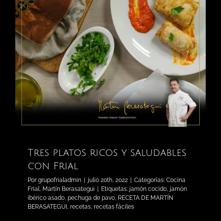
Tres platos ricos y saludables
con Frial
Por
grupofrialadmin
|
julio 20th, 2022
|
Categorías:
Cocina
Frial
,
Martín Berasategui
|
Etiquetas:
jamón cocido
,
jamón
ibérico asado
,
pechuga de pavo
,
RECETA DE MARTÍN
BERASATEGUI
,
recetas
,
recetas fáciles