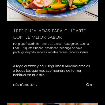
Tres ensaladas para cuidarte
con el mejor sabor
Por
grupofrialadmin
|
enero 4th, 2022
|
Categorías:
Cocina
Frial
|
Etiquetas:
bacon
,
ensaladas
,
pechuga de pavo
,
pechuga de pollo
,
recetas
,
recetas fáciles
,
recetas ligeras
¡Llega el 2022 y aquí seguimos! Muchas gracias
a todos los que nos acompañáis de forma
habitual en nuestro [...]
Más información
0