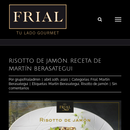
Saltar
al
contenido
RISOTTO DE JAMÓN. RECETA DE
MARTÍN BERASATEGUI
Por
grupofrialadmin
|
abril 10th, 2020
|
Categorías:
Frial
,
Martín
Berasategui
|
Etiquetas:
Martín Berasategui
,
Risotto de jamón
|
Sin
comentarios
Ver
imagen
más
grande